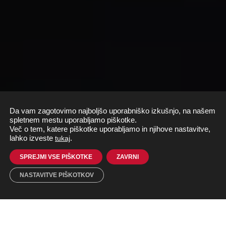
Da vam zagotovimo najboljšo uporabniško izkušnjo, na našem
spletnem mestu uporabljamo piškotke.
Več o tem, katere piškotke uporabljamo in njihove nastavitve,
lahko izveste
tukaj
.
SPREJMI VSE PIŠKOTKE
ZAVRNI
NASTAVITVE PIŠKOTKOV