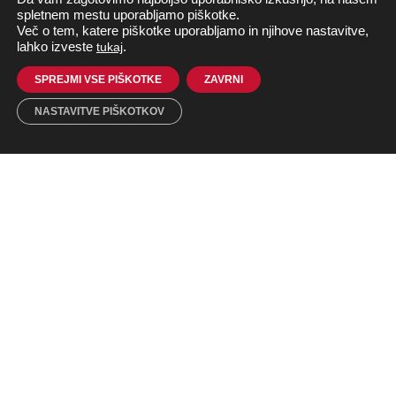
spletnem mestu uporabljamo piškotke.
Več o tem, katere piškotke uporabljamo in njihove nastavitve,
lahko izveste
tukaj
.
SPREJMI VSE PIŠKOTKE
ZAVRNI
NASTAVITVE PIŠKOTKOV
Kontakt
Telefon:
+386 1 242 56 70
Fax: +386 1 242 56 76
E-mail:
info@agitavit.si