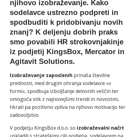
njihovo izobraževanje. Kako
sodelavce ustrezno podpreti in
spodbuditi k pridobivanju novih
znanj? K deljenju dobrih praks
smo povabili HR strokovnjakinje
iz podjetij KingsBox, Mercator in
Agitavit Solutions.
Izobraževanje zaposlenih
prinaša številne
prednosti, med drugim ohranja sodelavce »v
formi«, spodbuja izboljšanje delovnih veščin ter
omogoča stik z najnovejšimi trendi in novostmi,
hkrati pa pozitivno vpliva na njihovo motivacijo ter
zadovoljstvo.
V podjetju KingsBox d.o.o. so
izobraževalni načrt
uskladili s strateškimi cilji podjetja, sodelavcem pa