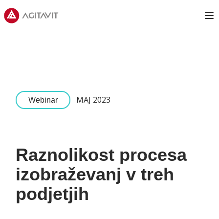
Agitavit
Op
MAJ 2023
Webinar
Raznolikost procesa
izobraževanj v treh
podjetjih