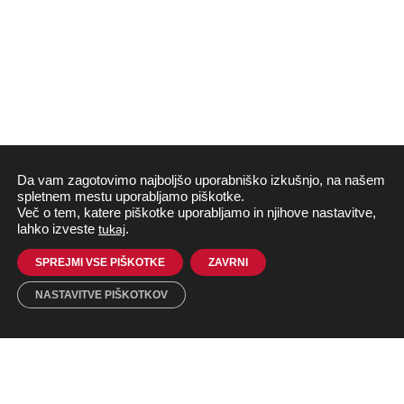
Da vam zagotovimo najboljšo uporabniško izkušnjo, na našem
spletnem mestu uporabljamo piškotke.
Več o tem, katere piškotke uporabljamo in njihove nastavitve,
lahko izveste
tukaj
.
SPREJMI VSE PIŠKOTKE
ZAVRNI
NASTAVITVE PIŠKOTKOV