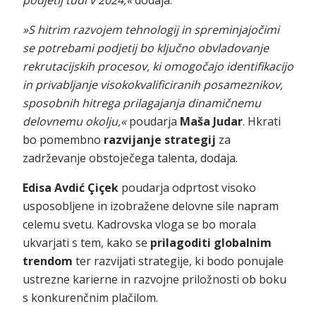
podjetij tudi v 2024,«
dodaja.
»S hitrim razvojem tehnologij in spreminjajočimi
se potrebami podjetij bo ključno obvladovanje
rekrutacijskih procesov, ki omogočajo identifikacijo
in privabljanje visokokvalificiranih posameznikov,
sposobnih hitrega prilagajanja dinamičnemu
delovnemu okolju,«
poudarja
Maša Judar
. Hkrati
bo pomembno
razvijanje strategij
za
zadrževanje obstoječega talenta, dodaja.
Edisa Avdić Çiçek
poudarja odprtost visoko
usposobljene in izobražene delovne sile napram
celemu svetu. Kadrovska vloga se bo morala
ukvarjati s tem, kako se
prilagoditi globalnim
trendom
ter razvijati strategije, ki bodo ponujale
ustrezne karierne in razvojne priložnosti ob boku
s konkurenčnim plačilom.