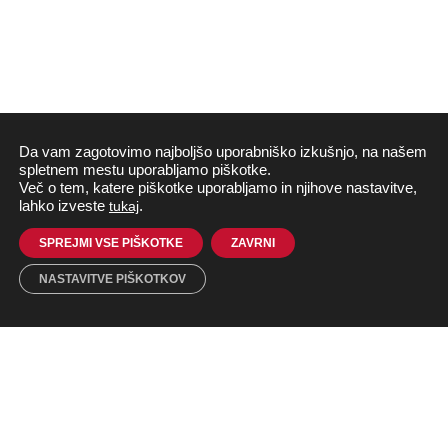
Da vam zagotovimo najboljšo uporabniško izkušnjo, na našem
spletnem mestu uporabljamo piškotke.
Več o tem, katere piškotke uporabljamo in njihove nastavitve,
lahko izveste
tukaj
.
SPREJMI VSE PIŠKOTKE
ZAVRNI
NASTAVITVE PIŠKOTKOV