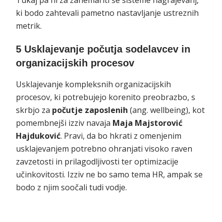
Tukaj pa ni za zanemariti še sisteme nagrajevanj,
ki bodo zahtevali pametno nastavljanje ustreznih
metrik.
5 Usklajevanje počutja sodelavcev in
organizacijskih procesov
Usklajevanje kompleksnih organizacijskih
procesov, ki potrebujejo korenito preobrazbo, s
skrbjo za
počutje zaposlenih
(ang. wellbeing), kot
pomembnejši izziv navaja
Maja Majstorović
Hajduković
. Pravi, da bo hkrati z omenjenim
usklajevanjem potrebno ohranjati visoko raven
zavzetosti in prilagodljivosti ter optimizacije
učinkovitosti. Izziv ne bo samo tema HR, ampak se
bodo z njim soočali tudi vodje.