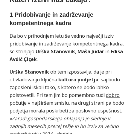
1 Pridobivanje in zadrževanje
kompetentnega kadra
Da bo v prihodnjem letu še vedno največji izziv
pridobivanje in zadrževanje kompetentnega kadra,
se strinjajo
Urška Stanovnik
,
Maša Judar
in
Edisa
Avdić Çiçek
.
Urška Stanovnik
ob tem izpostavlja, da je pri
obvladovanju ključna
kultura podjetja
, saj bodo
zaposleni iskali tako, s katero se bodo lahko
poistovetili. Pri tem jim bo pomembno tudi
dobro
počutje
v najširšem smislu, na drugi strani pa bodo
podjetja morala poskrbeti za poslovno uspešnost.
»Zaradi gospodarskega ohlajanja je slednje v
zadnjih mesecih precej težje in bo izziv za večino