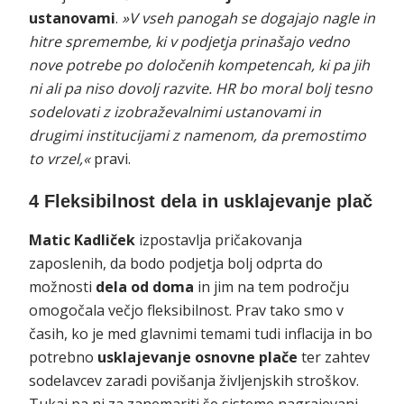
ustanovami
.
»V vseh panogah se dogajajo nagle in
hitre spremembe, ki v podjetja prinašajo vedno
nove potrebe po določenih kompetencah, ki pa jih
ni ali pa niso dovolj razvite. HR bo moral bolj tesno
sodelovati z izobraževalnimi ustanovami in
drugimi institucijami z namenom, da premostimo
to vrzel,«
pravi.
4 Fleksibilnost dela in usklajevanje plač
Matic Kadliček
izpostavlja pričakovanja
zaposlenih, da bodo podjetja bolj odprta do
možnosti
dela od doma
in jim na tem področju
omogočala večjo fleksibilnost. Prav tako smo v
časih, ko je med glavnimi temami tudi inflacija in bo
potrebno
usklajevanje osnovne plače
ter zahtev
sodelavcev zaradi povišanja življenjskih stroškov.