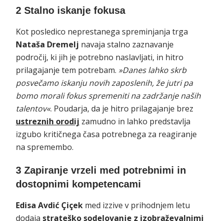
2 Stalno iskanje fokusa
Kot posledico neprestanega spreminjanja trga
Nataša Dremelj
navaja stalno zaznavanje
področij, ki jih je potrebno naslavljati, in hitro
prilagajanje tem potrebam.
»Danes lahko skrb
posvečamo iskanju novih zaposlenih, že jutri pa
bomo morali fokus spremeniti na zadržanje naših
talentov«
. Poudarja, da je hitro prilagajanje brez
ustreznih orodij
zamudno in lahko predstavlja
izgubo kritičnega časa potrebnega za reagiranje
na spremembo.
3 Zapiranje vrzeli med potrebnimi in
dostopnimi kompetencami
Edisa Avdić Çiçek
med izzive v prihodnjem letu
dodaja
strateško sodelovanje z izobraževalnimi