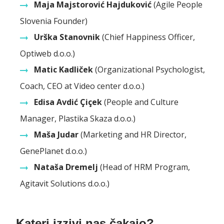
Maja Majstorović Hajduković
(Agile People
Slovenia Founder)
Urška Stanovnik
(Chief Happiness Officer,
Optiweb d.o.o.)
Matic Kadliček
(Organizational Psychologist,
Coach, CEO at Video center d.o.o.)
Edisa Avdić Çiçek
(People and Culture
Manager, Plastika Skaza d.o.o.)
Maša Judar
(Marketing and HR Director,
GenePlanet d.o.o.)
Nataša Dremelj
(Head of HRM Program,
Agitavit Solutions d.o.o.)
Kateri izzivi nas čakajo?