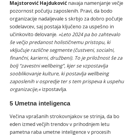
Majstorović Hajduković
navaja namenjanje večje
pozornost počutju zaposlenih. Pravi, da bodo
organizacije nadaljevale s skrbjo za dobro počutje
sodelavcev, saj postaja ključeno za uspešno in
učinkovito delovanje.
»Leto 2024 pa bo zahtevalo
še večjo predanost holističnemu pristopu, ki
vključuje različne segmente (čustveni, socialni,
finančni, karierni, družbeni). To je priložnost še za
bolj “zavestni wellbeing”, kjer se vzpostavlja
sooblikovanje kulture, ki postavlja wellbeing
zaposlenih v ospredje ter s tem prispeva k uspehu
organizacije,«
izpostavlja.
5 Umetna inteligenca
Večina vprašanih strokovnjakov se strinja, da bo
eden izmed večjih trendov v prihodnjem letu
pametna raba umetne inteligence v procesih