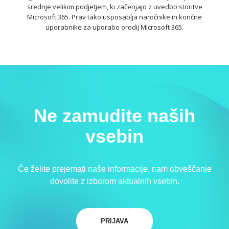
srednje velikim podjetjem, ki začenjajo z uvedbo storitve
Microsoft 365. Prav tako usposablja naročnike in končne
uporabnike za uporabo orodij Microsoft 365.
Ne zamudite naših
vsebin
Če želite prejemati naše informacije, nam obveščanje
dovolite z izborom aktualnih vsebin.
PRIJAVA